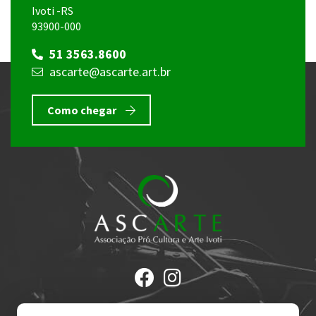
Ivoti -RS
93900-000
51 3563.8600
ascarte@ascarte.art.br
Como chegar