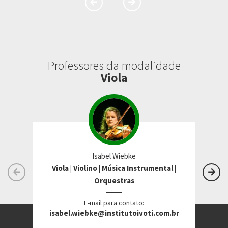
Professores da modalidade
Viola
Isabel Wiebke
Viola | Violino | Música Instrumental |
V
Orquestras
E-mail para contato:
isabel.wiebke@institutoivoti.com.br
t