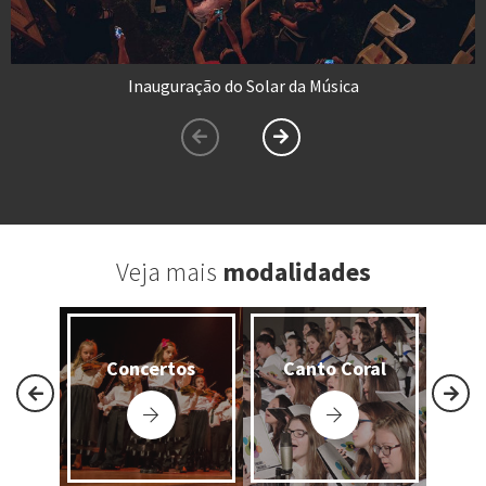
Inauguração do Solar da Música
Veja mais
modalidades
Concertos
Canto Coral
O
tal